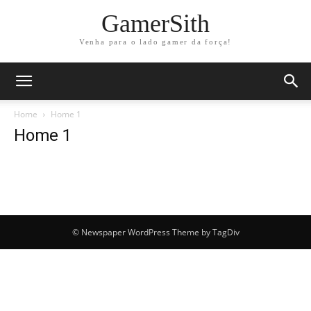
GamerSith
Venha para o lado gamer da força!
Home
Home 1
Home 1
© Newspaper WordPress Theme by TagDiv