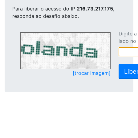
Para liberar o acesso
do IP
216.73.217.175
,
responda ao desafio abaixo.
Digite 
lado no
[trocar imagem]